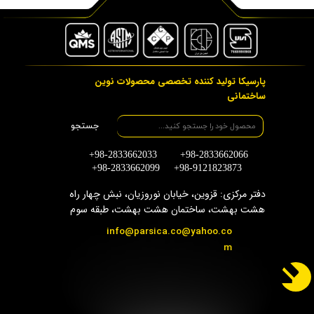
پارسیکا تولید کننده تخصصی محصولات نوین
ساختمانی
جستجو
+98-2833662033 +98-2833662066
+98-2833662099 +98-9121823873
دفتر مرکزی: قزوین، خیابان نوروزیان، نبش چهار راه
هشت بهشت، ساختمان هشت بهشت، طبقه سوم
info@parsica.co@yahoo.co
m