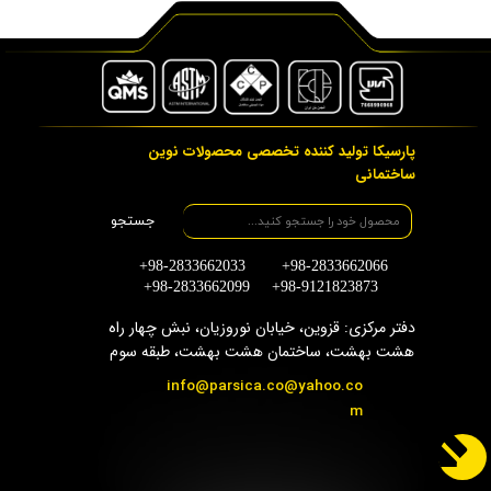
پارسیکا تولید کننده تخصصی محصولات نوین
ساختمانی
جستجو
+98-2833662033 +98-2833662066
+98-2833662099 +98-9121823873
دفتر مرکزی: قزوین، خیابان نوروزیان، نبش چهار راه
هشت بهشت، ساختمان هشت بهشت، طبقه سوم
info@parsica.co@yahoo.co
m