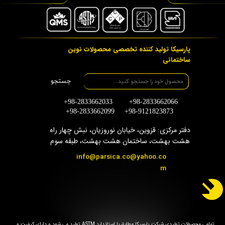
پارسیکا تولید کننده تخصصی محصولات نوین
ساختمانی
جستجو
+98-2833662033 +98-2833662066
+98-2833662099 +98-9121823873
دفتر مرکزی: قزوین، خیابان نوروزیان، نبش چهار راه
هشت بهشت، ساختمان هشت بهشت، طبقه سوم
info@parsica.co@yahoo.co
m
تمامی محصولات تولیدی شرکت پارسیکا مطابق با استاندارد ASTM تولید می شود و دارای کیفیت و