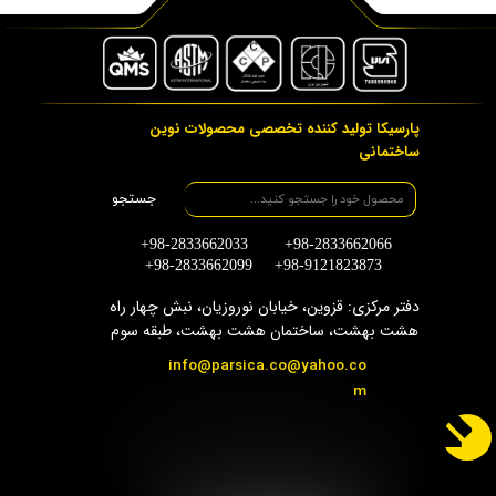
پارسیکا تولید کننده تخصصی محصولات نوین
ساختمانی
جستجو
+98-2833662033 +98-2833662066
+98-2833662099 +98-9121823873
دفتر مرکزی: قزوین، خیابان نوروزیان، نبش چهار راه
هشت بهشت، ساختمان هشت بهشت، طبقه سوم
info@parsica.co@yahoo.co
m