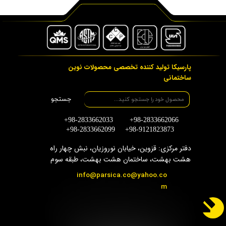
پارسیکا تولید کننده تخصصی محصولات نوین
ساختمانی
جستجو
+98-2833662033 +98-2833662066
+98-2833662099 +98-9121823873
دفتر مرکزی: قزوین، خیابان نوروزیان، نبش چهار راه
هشت بهشت، ساختمان هشت بهشت، طبقه سوم
info@parsica.co@yahoo.co
m