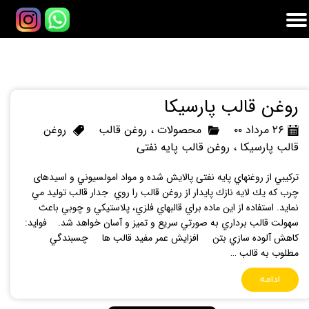
روغن قالب پارسیکا
۲۶ مرداد ۰۰
محصولات
،
روغن قالب
روغن
قالب پارسیکا
،
روغن قالب پایه نفتی
تركيبي از روغنهاي پایه نفتی پالايش شده و مواد امولسيوني و اسیدهای
چرب كه يك لايه نازك پايدار از روغن قالب را روي جدار قالب توليد مي
نمايد. استفاده از اين ماده براي قالبهاي فلزي، پلاستيكي و چوبي باعث
سهولت قالب برداري به صورتي سريع و تميز و آسان خواهد شد. فواید:
كاهش آلوده سازي بتن افزايش عمر مفيد قالب ها چسبندگي
مطلوب به قالب …
ادامه