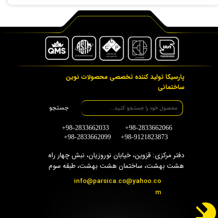
پارسیکا تولید کننده تخصصی محصولات نوین
ساختمانی
جستجو
+98-2833662033 +98-2833662066
+98-2833662099 +98-9121823873
دفتر مرکزی: قزوین، خیابان نوروزیان، نبش چهار راه
هشت بهشت، ساختمان هشت بهشت، طبقه سوم
info@parsica.co@yahoo.co
m