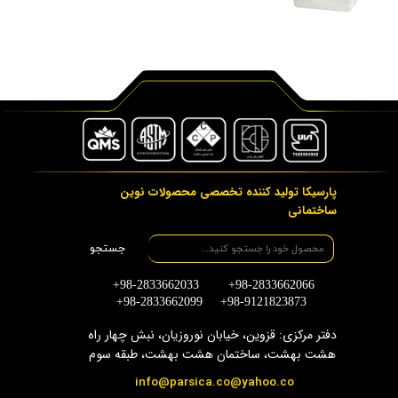
پارسیکا تولید کننده تخصصی محصولات نوین
ساختمانی
جستجو
+98-2833662033 +98-2833662066
+98-2833662099 +98-9121823873
دفتر مرکزی: قزوین، خیابان نوروزیان، نبش چهار راه
هشت بهشت، ساختمان هشت بهشت، طبقه سوم
info@parsica.co@yahoo.co