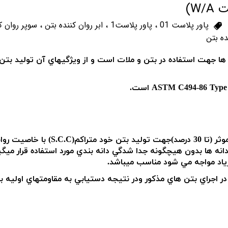
W/)
پاور پلاست 01
،
پاور پلاست1
،
ابر روان کننده بتن
،
سوپر روان ک
ده بتن
ه ها جهت استفاده در بتن و ملات است و از ويژگيهاي آن توليد بتن 
ASTM C494-86 Typ است.
تن خود متراكم(
S.C.C
) با خاصيت روان
انه ها بدون هيچگونه جدا شدگي دانه بندي مورد استفاده قرار ميگي
 زياد مواجه مي شود مناسب ميباشد.
 در اجراي بتن هاي مذكور ودر نتيجه دستيابي به مقاومتهاي اوليه با