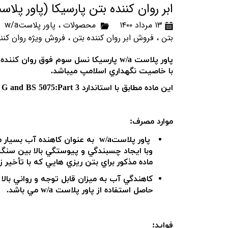
ابر روان کننده بتن پارسیکا (پاور پلاست A
۱۳ مرداد ۱۴۰۰
محصولات
،
پاور پلاستw/a
بتن
،
فروش ابر روان کننده بتن
،
فروش ویژه روان کنن
پاور پلاست
w/a پارسیکا نسل سوم فوق روان كنند
با خاصيت نگهداري اسلامپ ميباشد.
اين ماده مطابق با استاندارد
e G and BS 5075:Part 3
موارد مصرف:
پاور پلاست
w/a
به عنوان كاهنده آب بسيار موثر (تا 30 درصد)جهت توليد ب
وبا ايجاد چسبندگي و پيوستگي بالا بين سنگد
ماده مذكور براي بتن ريزي هايي كه با تأخير
كاهندگي آب به ميزان قابل توجه و رواني بالا
حاصل استفاده از پاور پلاست
w/a مي باشد.
فوايد: