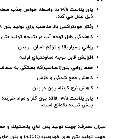
پاور پلاست
w/a به واسطه خواص جذب سطحي
ذيل عمل مي كند.
رفتار خودتراكمي بالا مناسب براي توليد بتن ه
كاهندگي قابل توجه آب در نتيجه توليد بتن 
رواني بسيار بالا و تراكم آسان تر بتن
افزايش قابل توجه مقاومتهاي اوليه
حفظ رواني بتن(اسلامپ)كه بستگي به مسافت 
كاهش جمع شدگي و خزش
كاهش نرخ كربناسيون در بتن
پاور پلاست
w/a
فاقد يون كلر و مواد خورنده ب
پيش تنيده بلامانع است.
ميزان مصرف: جهت توليد بتن هاي پلاستيك و خميري ميزان مصرف پيشنهاد
جهت توليد بتن هاي خودويبره (
S.C.C
) و بتن هاي با رواني با