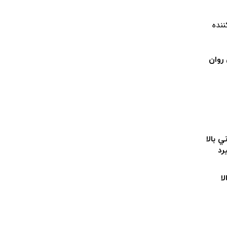
ننده
روان
ي بالا
رد
لا