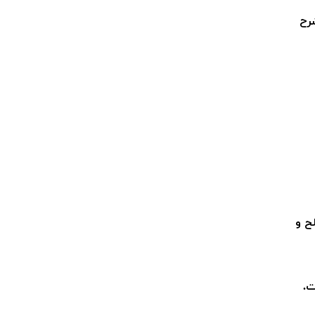
رح
ح و