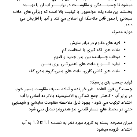
ميشود تا چسبنـــدگي و مقاومــت در برابــــر آب آن را بهبــود
بخـشد اين ماده يك امولسيون با كيفيت بالا است كه ويژگي هاي ملات
سيماني را بطور قابل ملاحظه اي اصلاح مي كند و آنها را افزايش مي
د‌هد.
موارد مصرف:
لايه هاي مقاوم در برابر سايش
ملات هاي لكه گيري با ضخامت كم
دوغاب چسباننده بين بتن جديد و قديم
توليد انـــواع ملات هاي تعميراتـي براي بتــن
ملات هاي كاشي كاري، ملات هاي بنايي،كروم بندي كف
فواید چسب بتن پارسیکا:
چسبندگي فوق العاده - غير خورنده و آماده مصرف مقاومت بسيار خوب
در برابر آب - كاهش جمع شدگي و الاستيسيته بالاتر به آساني با آب
اختلاط ترکيب مي شود - بهبود قابل ملاحظه مقاومت سايشي و شيميايي
حتي در محيط هاي بسيار قليايي نيز هيدروليز تبديل نمي شود
میزان مصرف: بسته به کاربرد مورد نظر به نسبت 1:1 تا 1:3 به آب
اختلاط افزوده میشود