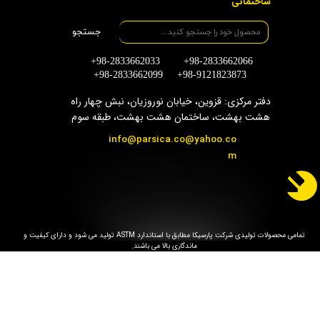
ساختمانی
جستجو
+98-2833662033 +98-2833662066
+98-2833662099 +98-9121823873
دفتر مرکزی: قزوین، خیابان نوروزیان، نبش چهار راه
هشت بهشت، ساختمان هشت بهشت، طبقه سوم
info@parsica.co@yahoo.co
m
تمامی محصولات تولیدی شرکت پارسیکا مطابق با استاندارد ASTM تولید می شود و دارای کیفیت و
ماندگاری بالا می باشند.