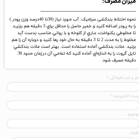
میزان مصرف:
نحوه اختلاط بندکشی سرامیک: آب مـورد نياز (30تا 40درصد وزن پودر )
را به پـودر اضـافه كنيد و خمير حاصل را حداقل براي 3 دقيقه هم بزنيـد
تا مخلوطي يكنواخت، عـاري از كلوخه و با رواني مناسب بدست آيد
مخلوط را به مدت 2 تا 3 دقيقه به حال خود رها كنيد و دوباره آن را هم
بزنيد. ملات بندكشي آماده استفاده است. بهتر است ملات بندكشي
تايل گروت را به اندازه‌اي آماده كنيد كه تمامي آن درزمان حدود 30
دقيقه مصرف شود.
ام و نام خانوادگی *
ست الكترونيك *
وضوع
ظرات