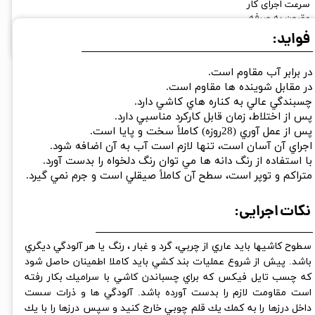
سرعت اجرای کار
مقرون به صرفه
فواید:
خانه/
در برابر آب مقاوم است.
در مقابل شوينده ها مقاوم است.
چسبندگي عالي به كناره هاي كاشي دارد.
پس از اختلاط، زمان قابل كاركرد مناسبي دارد.
پس از عمل آوري (28روزه) كاملاً سخت و پايا است.
اجراي آن آسان است، تنها لازم است آب به آن اضافه شود.
با استفاده از رنگ دانه ها مي توان رنگ دلخواه را بدست آورد.
متراكم و توپر است، سطح آن كاملاً صيقلي است و جرم نمي گيرد.
نکات اجرایی:
سطوح كاشيها بايد عاري از چربي، گرد و غبار ، رنگ يا هر آلودگي ديگري
باشد. پيش از شروع عمليات بند كشي بايد كاملا اطمينان حاصل شود
كه چسب تايل فيكس كه براي چسباندن كاشي با سراميك بكار رفته
است مقاومت لازم را بدست آورده باشد. آلودگي ها و ذرات سست
داخل درزها را به كمك يك قلم چوبي خارج كنيد و سپس درزها را با يك