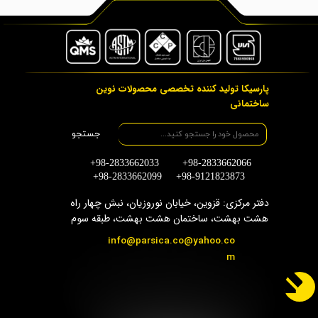
پارسیکا تولید کننده تخصصی محصولات نوین
ساختمانی
جستجو
+98-2833662033 +98-2833662066
+98-2833662099 +98-9121823873
دفتر مرکزی: قزوین، خیابان نوروزیان، نبش چهار راه
هشت بهشت، ساختمان هشت بهشت، طبقه سوم
info@parsica.co@yahoo.co
m