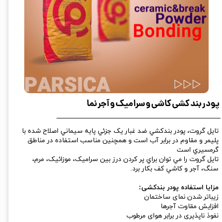
پودر بند کشی کاشی و سرامیک و آجر نما
تايل گروت، پودر بندكشي ضد غبار يک جزئي پايه سيماني اصلاح شده با
پليمر و مقاوم در برابر آب است و همچنین مناسب استفاده در مناطق
گرمسيري است
تايل گروت را مي توان براي پر كردن درز بين سراميک، موزائيک، مرم،
سنگ، آجر و كاشي كف بكار برد.
مزایا استفاده پودر بندکشی:
زیباتر شدن نمای ساختمان
افزایش مقاوت آجرها
نفوذ ناپذیری در برابر هوای مرطوب