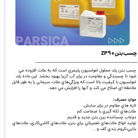
چسب بتن ZP90
چسب بتن يك محلول امولسيون پليمري است كه به ملات افزوده مي
شود تا چسبندگي و مقاومت در برابر آب آن‌را بهبود بخشد. اين ماده يك
امولسيون با كيفيت بالا است كه ويژگي‌هاي ملات سيماني را به طور قابل
ملاحظه اي اصلاح مي كند و آنها را افزايش مي د‌هد.
موارد مصرف:
لايه هاي مقاوم در برابر سايش
ملات‌هاي لكه گيري با ضخامت كم
دوغاب چسباننده بين بتن جديد و قديم
توليد انواع ملات‌هاي تعميراتي براي بتن، ملات‌هاي كاشي‌كاري، ملات‌هاي
بنايي،كروم بندي كف و ...