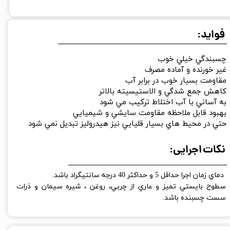
فواید:
چسبندگي خيلي خوب
غير خورنده و آماده مصرف
مقاومت بسيار خوب در برابر آب
كاهش جمع شدگي و الاستيسيته بالاتر
به آساني با آب اختلاط ترکيب مي شود
بهبود قابل ملاحظه مقاومت سايشي و شيميايي
حتي در محيط هاي بسيار قليايي نيز هيدروليز تبديل نمي شود
نکات اجرایی:
دماي زمان اجرا حداقل 5 و حداكثر 40 درجه سانتيگراد باشد.
​​​​​​​سطوح بايستي تميز و عاري از چربي، روغن ، شيره سيمان و ذرات
سست چسبنده باشد.