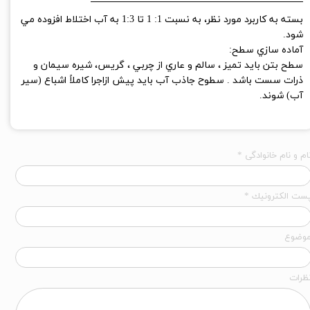
بسته به كاربرد مورد نظر، به نسبت 1: 1 تا 1:3 به آب اختلاط افزوده مي
شود.
آماده سازي سطح:
سطح بتن بايد تميز ، سالم و عاري از چربي ، گريس، شيره سيمان و
ذرات سست باشد . سطوح جاذب آب بايد پيش ازاجرا كاملاً اشباع (سير
آب) شوند.
ام و نام خانوادگی *
ست الكترونيك *
وضوع
ظرات