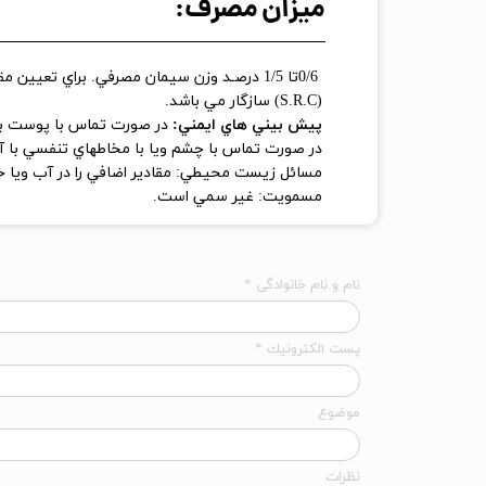
میزان مصرف:
0/6تا 1/5 درصـد وزن سيمان مصرفي. براي ت
(S.R.C) سازگار مي باشد.
پيش بيني هاي ايمني:
در صورت تماس با پوست با
​​​​​​​در صورت تماس با چشم ويا با مخاطهاي تنفسي ب
مسائل زيست محيطي: مقادير اضافي را در آب ويا خا
مسمويت:
نام و نام خانوادگی *
پست الكترونيك *
موضوع
نظرات