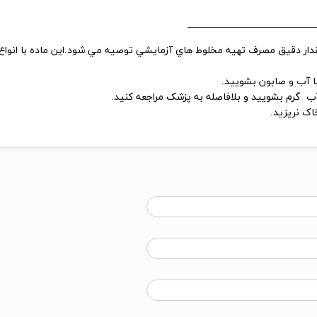
عيين مقدار دقيق مصرف تهيه مخلوط هاي آزمايشي توصيه مي شود.اين ماده با ان
 آب و صابون بشوييد.
ا آب گرم بشوييد و بلافاصله به پزشک مراجعه کنيد.
ک نريزيد.
 غير سمي 