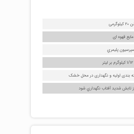
2 کیلوگرمی
مایع قهوه ای
پرسيون پليمري
 از تابش شديد آفتاب نگهداري شود