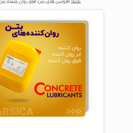
افزودنی های بتن/
فوق روان کننده بتن
خانه/
خا
خانه/