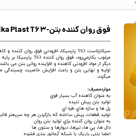
فوق روان کننده بتن-Sika Plast T63
سیکاپلاست T63 پارسیکا، افزودني فوق روان کنن
مرغوب بكارمي‌رود، فوق روان
نه/
دیگر از مواد افزودنی کاهنده و افزاینده روانی بتن می با
اولیه و نهایی بتن و باعث افزایش خاصیت چسبندگی م
میگردد.
مواردمصرف:
به عنوان کاهنده آب بسيار قوي
تولید بتن پيش تنيده
پل ها و سازه هاي طره اي
توليد قطعات پيش ساخته که بازکردن هر چه سريعتر قالبها 
به عنوان روان کننده براي توليد بتن روان
دال ها، پي ها، تيرها، ديوارها و ستون ها
اعضا بتني باريک با شبکه آرماتور بندي فشرده