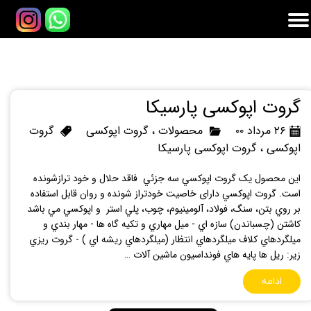
گروت اپوکسی پارسیکا
۲۶ مرداد ۰۰
محصولات
،
گروت اپوکسی
گروت
اپوکسی
،
گروت اپوکسی پارسیکا
این محصول یک گروت اپوكسي سه جزئي فاقد حلال و خود ترازشونده
است. گروت اپوكسي دارای خاصیت خودتراز شونده و روان قابل استفاده
بر روي بتن، سنگ، فولاد، آلومينيوم، چوب، پلي استر و اپوكسي مي باشد
كاشتن (چسباندن) سازه اي - ميل مهاري و تكيه گاه ها - مهار بندي و
ميلگردهاي كلاف ميلگردهاي انتظار (ميلگردهاي ريشه اي ) - گروت ريزي
زير: ريل ها پايه هاي فونداسيون ماشين آلات …
ادامه