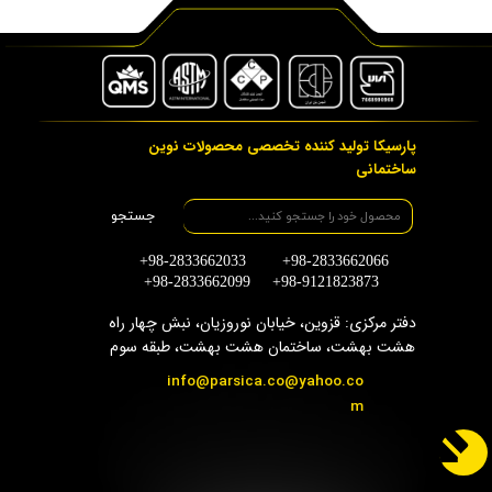
پارسیکا تولید کننده تخصصی محصولات نوین
ساختمانی
جستجو
+98-2833662033 +98-2833662066
+98-2833662099 +98-9121823873
دفتر مرکزی: قزوین، خیابان نوروزیان، نبش چهار راه
هشت بهشت، ساختمان هشت بهشت، طبقه سوم
info@parsica.co@yahoo.co
m